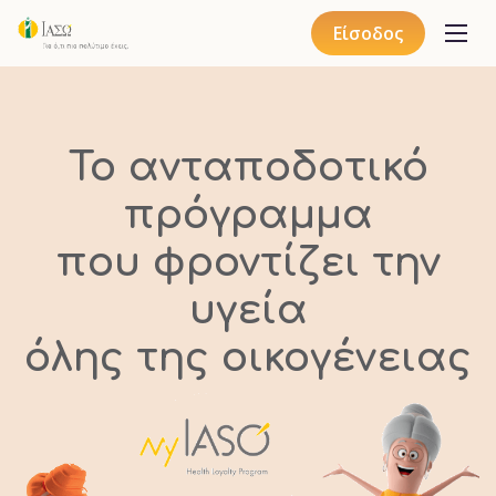
Είσοδος
Παράκαμψη
προς
το
Το ανταποδοτικό
κυρίως
περιεχόμενο
πρόγραμμα
που φροντίζει την
υγεία
όλης της οικογένειας