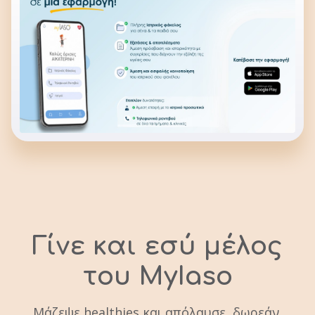
Γίνε και εσύ μέλος
του MyIaso
Μάζεψε healthies και απόλαυσε, δωρεάν,