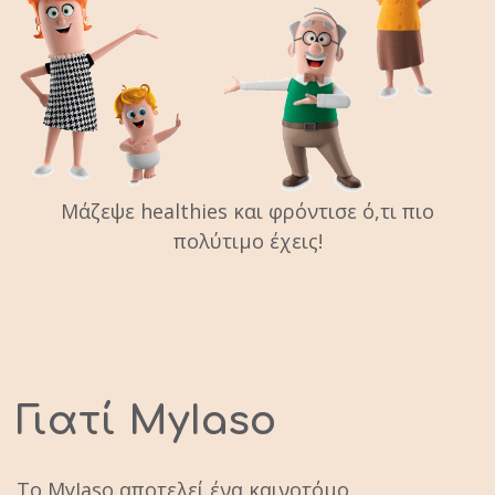
Μάζεψε healthies και φρόντισε ό,τι πιο
πολύτιμο έχεις!
Γιατί MyIaso
Το MyIaso αποτελεί ένα καινοτόμο