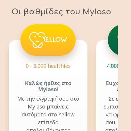
Οι βαθμίδες του MyIaso
0 - 3.999 healthies
4.000 - 10
Καλώς ήρθες στο
Ευχαριστ
MyIaso!
εμπι
Με την εγγραφή σου στο
Σε ευχα
MyIaso μπαίνεις
εμπιστεύεσ
αυτόματα στο Yellow
να φροντί
επίπεδο
σου. Στο 
απολαμβάνοντας
απολαμβά