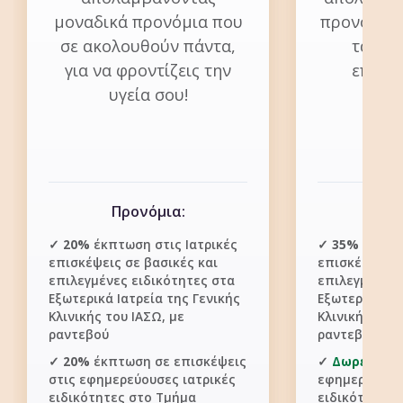
μοναδικά προνόμια που
προνόμια,
σε ακολουθούν πάντα,
τα πρ
για να φροντίζεις την
επιπέδ
υγεία σου!
Προνόμια:
Πρ
✓
20%
έκπτωση στις Ιατρικές
✓
35%
έκπτωσ
επισκέψεις σε βασικές και
επισκέψεις σ
επιλεγμένες ειδικότητες στα
επιλεγμένες 
Εξωτερικά Ιατρεία της Γενικής
Εξωτερικά Ια
Κλινικής του ΙΑΣΩ, με
Κλινικής του 
ραντεβού
ραντεβού
✓
20%
έκπτωση σε επισκέψεις
✓
Δωρεάν επ
στις εφημερεύουσες ιατρικές
εφημερεύουσε
ειδικότητες στο Τμήμα
ειδικότητες 