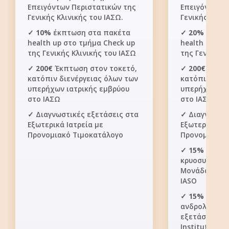
Επειγόντων Περιστατικών της
Επειγόντων Π
Γενικής Κλινικής του ΙΑΣΩ.
Γενικής Κλινι
✓
10%
έκπτωση στα πακέτα
✓
20%
έκπτω
health up στο τμήμα Check up
health up στ
της Γενικής Κλινικής του ΙΑΣΩ
της Γενικής 
✓
200€
Έκπτωση στον τοκετό,
✓
200€
Έκπτω
κατόπιν διενέργειας όλων των
κατόπιν διεν
υπερήχων ιατρικής εμβρύου
υπερήχων ια
στο ΙΑΣΩ
στο ΙΑΣΩ
✓ Διαγνωστικές εξετάσεις στα
✓ Διαγνωστικ
Εξωτερικά Ιατρεία με
Εξωτερικά Ια
Προνομιακό Τιμοκατάλογο
Προνομιακό 
✓
15%
έκπτω
κρυοσυντήρη
Μονάδα IVF In
IASO
✓
15%
έκπτω
ανδρολογικά
εξετάσεων σ
Institute of L