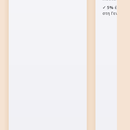
✓
5%
έκπτωσ
στη Γενική Κλ